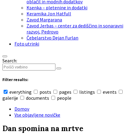
oblačil in modnih dodatkov
Ksenka – pletenine in dodatki
Keramika Jon Hatfull
Zavod Margarana
Zavod Jerbas – center za dediščino in sonaravni
razvoj, Pedrovo
Čebelarstvo Dejan Furlan
Foto utrinki
Search:
Filter results:
everything
posts
pages
listings
events
galerije
documents
people
Domov
Vse objavljene novičke
Dan spomina na mrtve