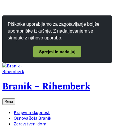
Piškotke uporabljamo za zagotavljanje boljše
uporabniške izkušnje. Z nadaljevanjem se
strinjate z njihovo uporabo.
Sprejmi in nadaljuj
Branik – Rihemberk
Menu
Krajevna skupnost
Osnova šola Branik
Zdravstveni dom