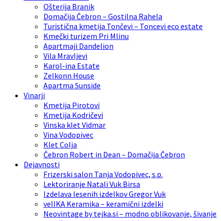
Ošterija Branik
Domačija Čebron – Gostilna Rahela
Turistična kmetija Tončevi – Toncevi eco estate
Kmečki turizem Pri Mlinu
Apartmaji Dandelion
Vila Mravljevi
Karol-ina Estate
Zelkonn House
Apartma Sunside
Vinarji
Kmetija Pirotovi
Kmetija Kodričevi
Vinska klet Vidmar
Vina Vodopivec
Klet Colja
Čebron Robert in Dean – Domačija Čebron
Dejavnosti
Frizerski salon Tanja Vodopivec, s.p.
Lektoriranje Natali Vuk Birsa
Izdelava lesenih izdelkov Gregor Vuk
velIKA Keramika – keramični izdelki
Neovintage by tejka.si – modno oblikovanje, šivanje