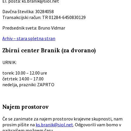
El. pošta: ks.branik@siol.net
Davčna številka: 30284058
Transakcijski račun: TR 01284-6450830129
Predsednik sveta: Bruno Vidmar
Arhiv – stara spletna stran
Zbirni center Branik (za dvorano)
URNIK:
torek: 10.00 – 12.00 ure
četrtek: 14.00 – 17.00
nedelja, prazniki: ZAPRTO
Najem prostorov
Če se zanimate za najem prostorov krajevne skupnosti, nam
prosim pišite na
ks.branik@siol.net
. Odgovorili vam bomo v
najkrajšem možnem času.