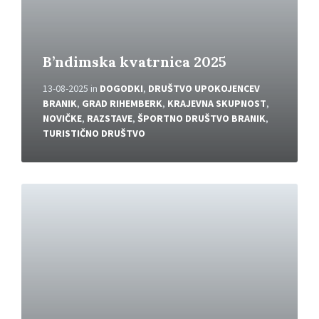
e
č
B’ndimska kvatrnica 2025
13-08-2025
in
DOGODKI
,
DRUŠTVO UPOKOJENCEV
BRANIK
,
GRAD RIHEMBERK
,
KRAJEVNA SKUPNOST
,
NOVIČKE
,
RAZSTAVE
,
ŠPORTNO DRUŠTVO BRANIK
,
TURISTIČNO DRUŠTVO
P
r
e
b
e
r
i
v
e
č