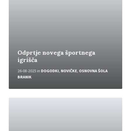
e
r
i
v
e
č
Odprtje novega športnega
igrišča
26-08-2025
in
DOGODKI
,
NOVIČKE
,
OSNOVNA ŠOLA
BRANIK
P
r
e
b
e
r