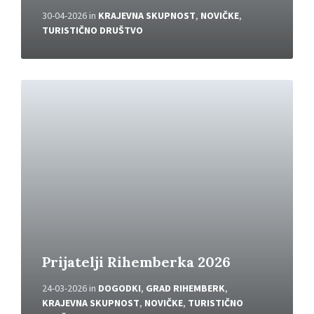
30-04-2026
in
KRAJEVNA SKUPNOST
,
NOVIČKE
,
TURISTIČNO DRUŠTVO
P
r
e
b
e
r
i
v
e
č
Prijatelji Rihemberka 2026
24-03-2026
in
DOGODKI
,
GRAD RIHEMBERK
,
KRAJEVNA SKUPNOST
,
NOVIČKE
,
TURISTIČNO