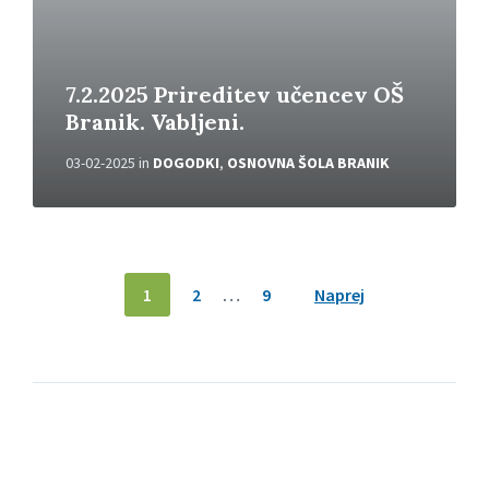
7.2.2025 Prireditev učencev OŠ
Branik. Vabljeni.
03-02-2025
in
DOGODKI
,
OSNOVNA ŠOLA BRANIK
N
1
2
…
9
Naprej
a
v
i
g