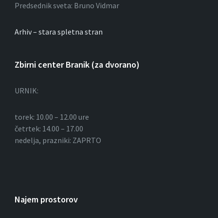
k
Predsednik sveta: Bruno Vidmar
o
Arhiv – stara spletna stran
v
Zbirni center Branik (za dvorano)
URNIK:
torek: 10.00 – 12.00 ure
četrtek: 14.00 – 17.00
nedelja, prazniki: ZAPRTO
Najem prostorov