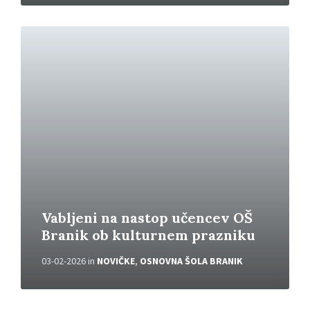
P
r
e
b
e
r
i
v
e
č
Vabljeni na nastop učencev OŠ
Branik ob kulturnem prazniku
03-02-2026
in
NOVIČKE
,
OSNOVNA ŠOLA BRANIK