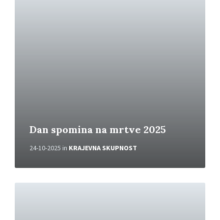
e
b
e
r
i
v
e
č
Dan spomina na mrtve 2025
24-10-2025
in
KRAJEVNA SKUPNOST
P
r
e
b