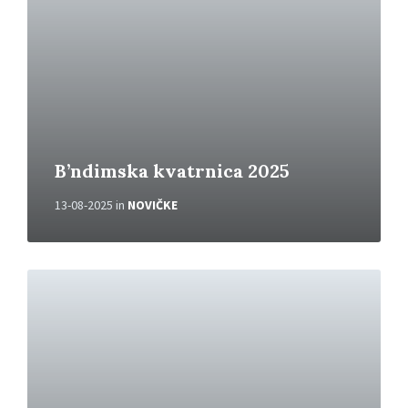
i
v
e
č
B’ndimska kvatrnica 2025
13-08-2025
in
NOVIČKE
P
r
e
b
e
r
i
v