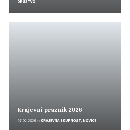
DRUŠTVO
P
r
e
b
e
r
i
v
e
č
Krajevni praznik 2026
07-02-2026
in
KRAJEVNA SKUPNOST
,
NOVICE