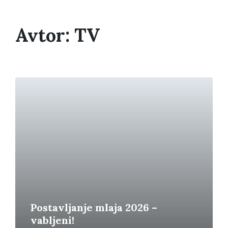
Avtor:
TV
P
r
e
b
e
r
i
v
e
č
Postavljanje mlaja 2026 –
vabljeni!