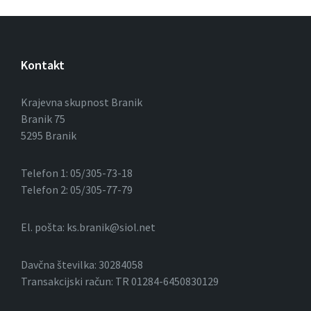
a
c
i
Kontakt
j
a
Krajevna skupnost Branik
Branik 75
p
5295 Branik
r
Telefon 1: 05/305-73-18
i
Telefon 2: 05/305-77-79
s
El. pošta: ks.branik@siol.net
p
e
Davčna številka: 30284058
v
Transakcijski račun: TR 01284-6450830129