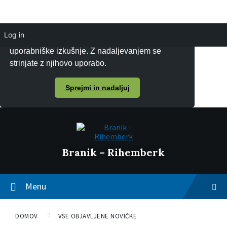
Log in
Piškotke uporabljamo za zagotavljanje boljše
uporabniške izkušnje. Z nadaljevanjem se
strinjate z njihovo uporabo.
Sprejmi in nadaljuj
Branik – Rihemberk
Menu
DOMOV
VSE OBJAVLJENE NOVIČKE