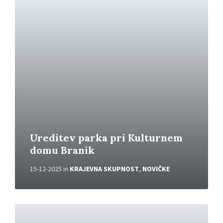
P
r
e
b
e
r
i
v
e
č
Ureditev parka pri Kulturnem
domu Branik
15-12-2025
in
KRAJEVNA SKUPNOST
,
NOVIČKE
P
r