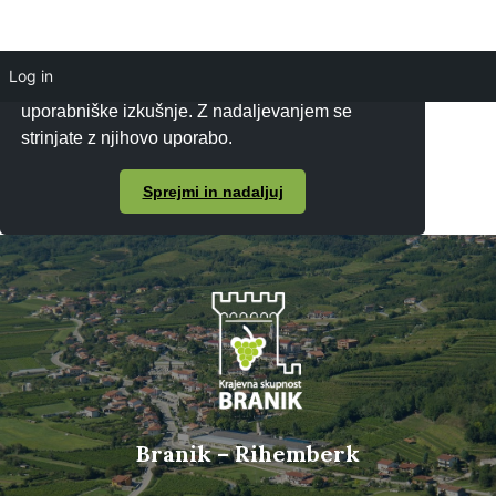
Log in
Piškotke uporabljamo za zagotavljanje boljše
uporabniške izkušnje. Z nadaljevanjem se
strinjate z njihovo uporabo.
Sprejmi in nadaljuj
Branik – Rihemberk