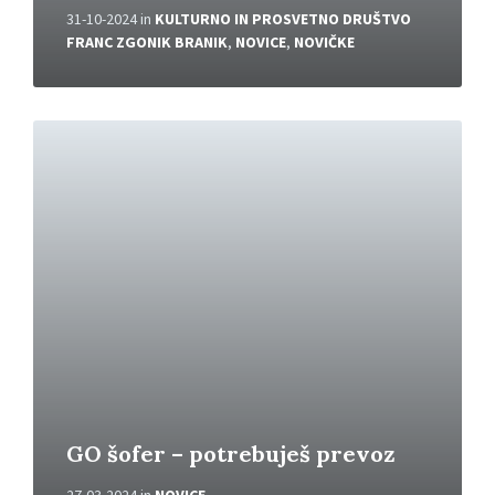
31-10-2024
in
KULTURNO IN PROSVETNO DRUŠTVO
FRANC ZGONIK BRANIK
,
NOVICE
,
NOVIČKE
P
r
e
b
e
r
i
v
e
č
GO šofer – potrebuješ prevoz