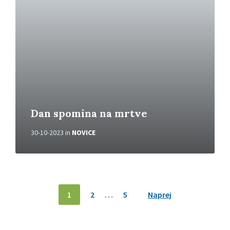
e
r
i
v
e
č
Dan spomina na mrtve
30-10-2023
in
NOVICE
N
1
2
…
5
Naprej
a