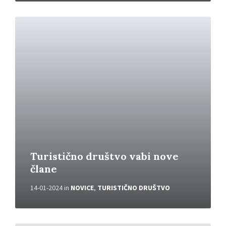
P
r
e
b
e
r
i
v
e
č
Turistično društvo vabi nove
člane
14-01-2024
in
NOVICE
,
TURISTIČNO DRUŠTVO