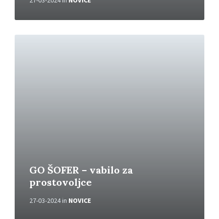
27-03-2024
in
NOVICE
P
r
e
b
e
r
i
v
e
č
GO ŠOFER – vabilo za
prostovoljce
27-03-2024
in
NOVICE