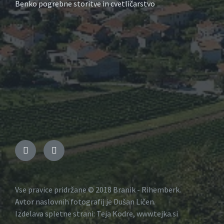
Benko pogrebne storitve in cvetličarstvo
Vse pravice pridržane © 2018 Branik - Rihemberk.
Avtor naslovnih fotografij je Dušan Ličen.
Izdelava spletne strani: Teja Kodre, www.tejka.si