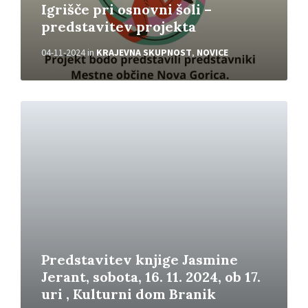
Igrišče pri osnovni šoli –
predstavitev projekta
04-11-2024
in
KRAJEVNA SKUPNOST
,
NOVICE
P
r
e
b
e
r
i
v
e
č
Predstavitev knjige Jasmine
Jerant, sobota, 16. 11. 2024, ob 17.
uri , Kulturni dom Branik