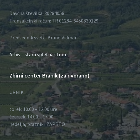
e
Davčna številka: 30284058
v
Transakcijski račun: TR 01284-6450830129
k
Predsednik sveta: Bruno Vidmar
o
Arhiv – stara spletna stran
v
Zbirni center Branik (za dvorano)
URNIK:
torek: 10.00 – 12.00 ure
četrtek: 14.00 – 17.00
nedelja, prazniki: ZAPRTO