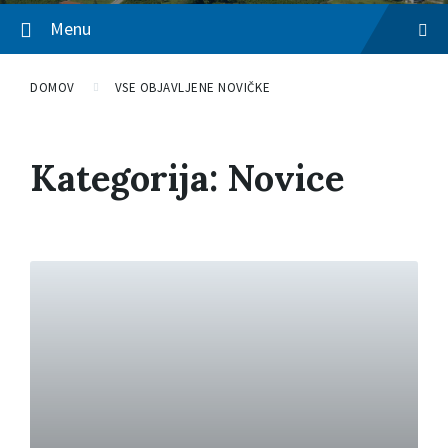
Menu
DOMOV
VSE OBJAVLJENE NOVIČKE
Kategorija: Novice
P
r
e
b
e
r
i
v
e
č