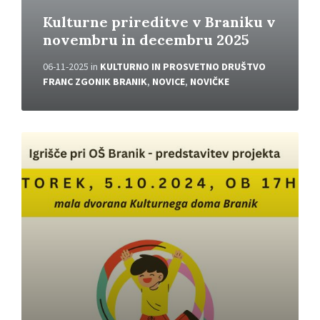
Kulturne prireditve v Braniku v
novembru in decembru 2025
06-11-2025
in
KULTURNO IN PROSVETNO DRUŠTVO
FRANC ZGONIK BRANIK
,
NOVICE
,
NOVIČKE
P
r
e
b
e
r
i
v
e
č