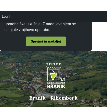
Log in
Piškotke uporabljamo za zagotavljanje boljše
uporabniške izkušnje. Z nadaljevanjem se
strinjate z njihovo uporabo.
Sprejmi in nadaljuj
Branik – Rihemberk