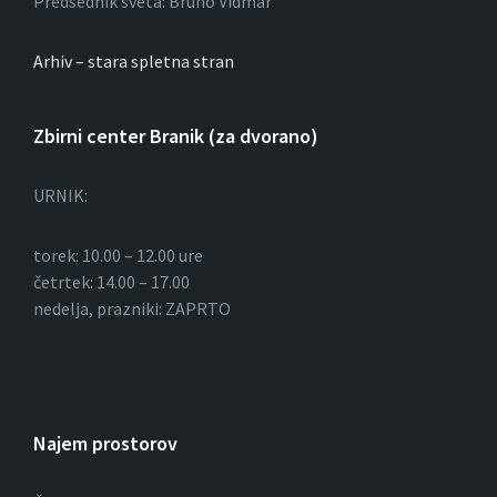
Predsednik sveta: Bruno Vidmar
Arhiv – stara spletna stran
Zbirni center Branik (za dvorano)
URNIK:
torek: 10.00 – 12.00 ure
četrtek: 14.00 – 17.00
nedelja, prazniki: ZAPRTO
Najem prostorov