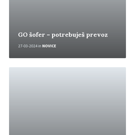
GO šofer – potrebuješ prevoz
27-03-2024
in
NOVICE
P
r
e
b
e
r
i
v
e
č