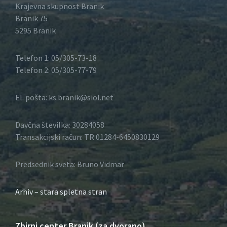
Krajevna skupnost Branik
Branik 75
5295 Branik
Telefon 1: 05/305-73-18
Telefon 2: 05/305-77-79
El. pošta: ks.branik@siol.net
Davčna številka: 30284058
Transakcijski račun: TR 01284-6450830129
Predsednik sveta: Bruno Vidmar
Arhiv – stara spletna stran
Zbirni center Branik (za dvorano)