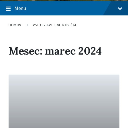
Menu
DOMOV
VSE OBJAVLJENE NOVIČKE
Mesec: marec 2024
P
r
e
b
e
r
i
v
e
č