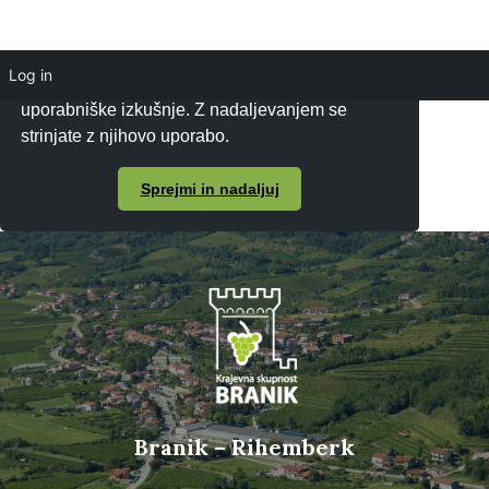
Log in
Piškotke uporabljamo za zagotavljanje boljše
uporabniške izkušnje. Z nadaljevanjem se
strinjate z njihovo uporabo.
Sprejmi in nadaljuj
Branik – Rihemberk