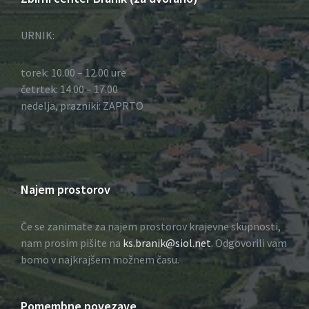
URNIK:
torek: 10.00 – 12.00 ure
četrtek: 14.00 – 17.00
nedelja, prazniki: ZAPRTO
Najem prostorov
Če se zanimate za najem prostorov krajevne skupnosti,
nam prosim pišite na
ks.branik@siol.net
. Odgovorili vam
bomo v najkrajšem možnem času.
Pomembne povezave