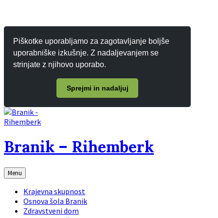
Piškotke uporabljamo za zagotavljanje boljše
uporabniške izkušnje. Z nadaljevanjem se
strinjate z njihovo uporabo.
Sprejmi in nadaljuj
Branik – Rihemberk
Menu
Krajevna skupnost
Osnova šola Branik
Zdravstveni dom