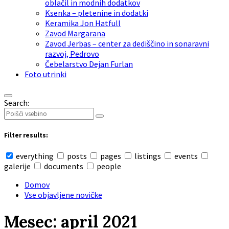
oblačil in modnih dodatkov
Ksenka – pletenine in dodatki
Keramika Jon Hatfull
Zavod Margarana
Zavod Jerbas – center za dediščino in sonaravni
razvoj, Pedrovo
Čebelarstvo Dejan Furlan
Foto utrinki
Search:
Filter results:
everything
posts
pages
listings
events
galerije
documents
people
Domov
Vse objavljene novičke
Mesec: april 2021