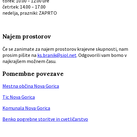
torek: 10.00 – 12.00 ure
četrtek: 14.00 – 17.00
nedelja, prazniki: ZAPRTO
Najem prostorov
Če se zanimate za najem prostorov krajevne skupnosti, nam
prosim pišite na
ks.branik@siol.net
. Odgovorili vam bomo v
najkrajšem možnem času.
Pomembne povezave
Mestna občina Nova Gorica
Tic Nova Gorica
Komunala Nova Gorica
Benko pogrebne storitve in cvetličarstvo