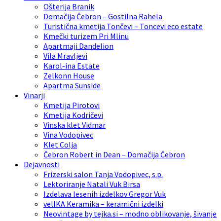
Ošterija Branik
Domačija Čebron – Gostilna Rahela
Turistična kmetija Tončevi – Toncevi eco estate
Kmečki turizem Pri Mlinu
Apartmaji Dandelion
Vila Mravljevi
Karol-ina Estate
Zelkonn House
Apartma Sunside
Vinarji
Kmetija Pirotovi
Kmetija Kodričevi
Vinska klet Vidmar
Vina Vodopivec
Klet Colja
Čebron Robert in Dean – Domačija Čebron
Dejavnosti
Frizerski salon Tanja Vodopivec, s.p.
Lektoriranje Natali Vuk Birsa
Izdelava lesenih izdelkov Gregor Vuk
velIKA Keramika – keramični izdelki
Neovintage by tejka.si – modno oblikovanje, šivanje