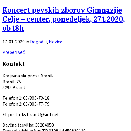
Koncert pevskih zborov Gimnazije
Celje – center, ponedeljek, 27.1.2020,
ob 18h
17-01-2020
in
Dogodki
,
Novice
Preberi več
Kontakt
Krajevna skupnost Branik
Branik 75
5295 Branik
Telefon 1: 05/305-73-18
Telefon 2: 05/305-77-79
El. pošta: ks.branik@siol.net
Davčna številka: 30284058
Transakcijski račun: TR 01284-6450830129