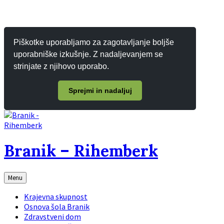
Piškotke uporabljamo za zagotavljanje boljše
uporabniške izkušnje. Z nadaljevanjem se
strinjate z njihovo uporabo.
Sprejmi in nadaljuj
Branik – Rihemberk
Menu
Krajevna skupnost
Osnova šola Branik
Zdravstveni dom