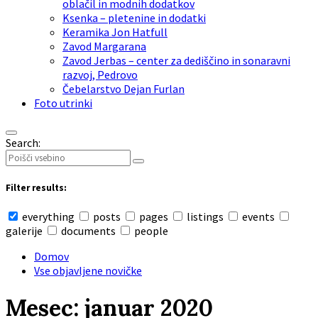
oblačil in modnih dodatkov
Ksenka – pletenine in dodatki
Keramika Jon Hatfull
Zavod Margarana
Zavod Jerbas – center za dediščino in sonaravni
razvoj, Pedrovo
Čebelarstvo Dejan Furlan
Foto utrinki
Search:
Filter results:
everything
posts
pages
listings
events
galerije
documents
people
Domov
Vse objavljene novičke
Mesec: januar 2020