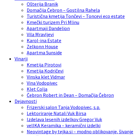
Ošterija Branik
Domačija Čebron – Gostilna Rahela
Turistična kmetija Tončevi – Toncevi eco estate
Kmečki turizem Pri Mlinu
Apartmaji Dandelion
Vila Mravljevi
Karol-ina Estate
Zelkonn House
Apartma Sunside
Vinarji
Kmetija Pirotovi
Kmetija Kodričevi
Vinska klet Vidmar
Vina Vodopivec
Klet Colja
Čebron Robert in Dean – Domačija Čebron
Dejavnosti
Frizerski salon Tanja Vodopivec, s.p.
Lektoriranje Natali Vuk Birsa
Izdelava lesenih izdelkov Gregor Vuk
velIKA Keramika – keramični izdelki
Neovintage by tejka.si – modno oblikovanje, šivanje