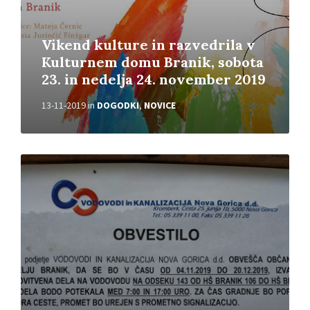
Vikend kulture in razvedrila v
Kulturnem domu Branik, sobota
23. in nedelja 24. november 2019
13-11-2019
in
DOGODKI
,
NOVICE
P
r
e
b
e
r
i
v
e
č