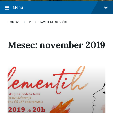
Menu
DOMOV
VSE OBJAVLJENE NOVIČKE
Mesec: november 2019
P
r
e
b
e
r
i
v
e
č