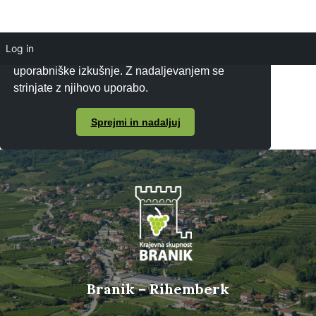
Log in
Piškotke uporabljamo za zagotavljanje boljše
uporabniške izkušnje. Z nadaljevanjem se
strinjate z njihovo uporabo.
Sprejmi in nadaljuj
Branik – Rihemberk