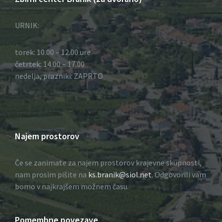
URNIK:
torek: 10.00 – 12.00 ure
četrtek: 14.00 – 17.00
nedelja, prazniki: ZAPRTO
Najem prostorov
Če se zanimate za najem prostorov krajevne skupnosti,
nam prosim pišite na
ks.branik@siol.net
. Odgovorili vam
bomo v najkrajšem možnem času.
Pomembne povezave