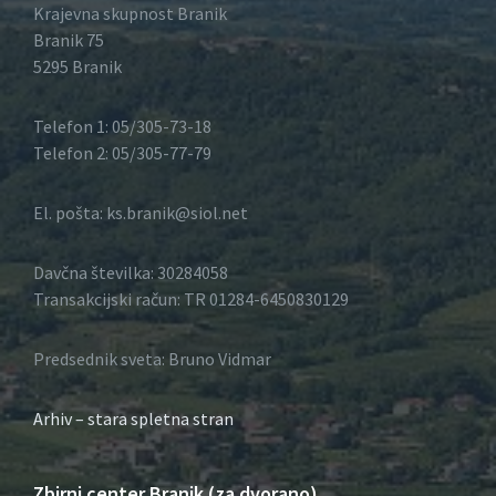
Krajevna skupnost Branik
Branik 75
5295 Branik
Telefon 1: 05/305-73-18
Telefon 2: 05/305-77-79
El. pošta: ks.branik@siol.net
Davčna številka: 30284058
Transakcijski račun: TR 01284-6450830129
Predsednik sveta: Bruno Vidmar
Arhiv – stara spletna stran
Zbirni center Branik (za dvorano)