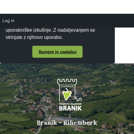
Log in
Piškotke uporabljamo za zagotavljanje boljše
uporabniške izkušnje. Z nadaljevanjem se
strinjate z njihovo uporabo.
Sprejmi in nadaljuj
Branik – Rihemberk