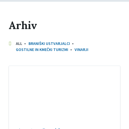
Arhiv
C
ALL
BRANIŠKI USTVARJALCI
A
GOSTILNE IN KMEČKI TURIZMI
VINARJI
T
E
G
O
R
I
E
S
: