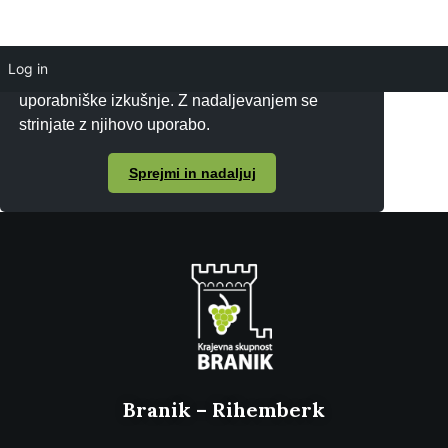
Log in
Piškotke uporabljamo za zagotavljanje boljše
uporabniške izkušnje. Z nadaljevanjem se
strinjate z njihovo uporabo.
Sprejmi in nadaljuj
Branik – Rihemberk