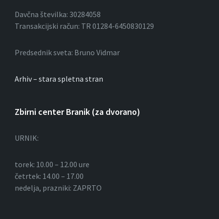
i
Davčna številka: 30284058
Transakcijski račun: TR 01284-6450830129
s
p
Predsednik sveta: Bruno Vidmar
e
Arhiv – stara spletna stran
v
k
Zbirni center Branik (za dvorano)
o
URNIK:
v
torek: 10.00 – 12.00 ure
četrtek: 14.00 – 17.00
nedelja, prazniki: ZAPRTO