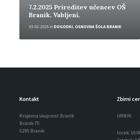
7.2.2025 Prireditev učencev OŠ
Branik. Vabljeni.
03-02-2025
in
DOGODKI
,
OSNOVNA ŠOLA BRANIK
Kontakt
Zbirni ce
Krajevna skupnost Branik
URNIK:
Branik 75
5295 Branik
torek: 10.0
četrtek: 14