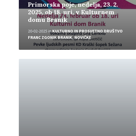
Primorska poje, nedelja, 23. 2.
2025, ob 18. uri, v Kulturnem
domu Branik
20-02-2025
in
KULTURNO IN PROSVETNO DRUŠTVO
FRANC ZGONIK BRANIK
,
NOVIČKE
P
r
e
b
e
r
i
v
e
č