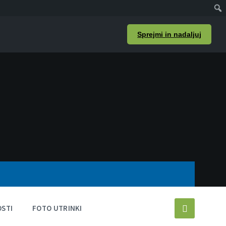
Išči
Sprejmi in nadaljuj
STI
FOTO UTRINKI