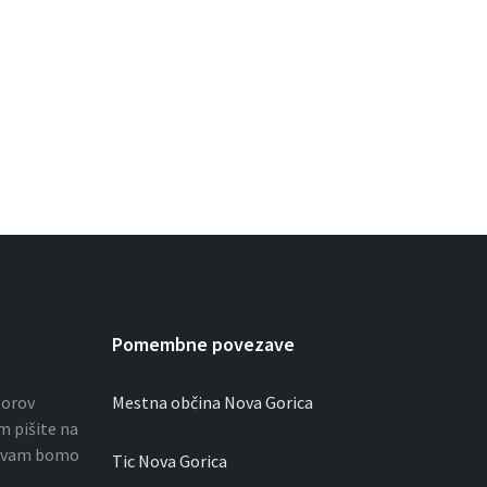
Pomembne povezave
torov
Mestna občina Nova Gorica
m pišite na
i vam bomo
Tic Nova Gorica