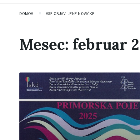
DOMOV
VSE OBJAVLJENE NOVIČKE
Mesec: februar 
P
r
e
b
e
r
i
v
e
č