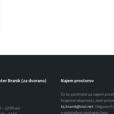
nter Branik (za dvorano)
Najem prostorov
Če se zanimate za najem pros
krajevne skupnosti, nam prosi
ks.branik@siol.net
. Odgovoril
0 – 12.00 ure
v najkrajšem možnem času.
.00 – 17.00