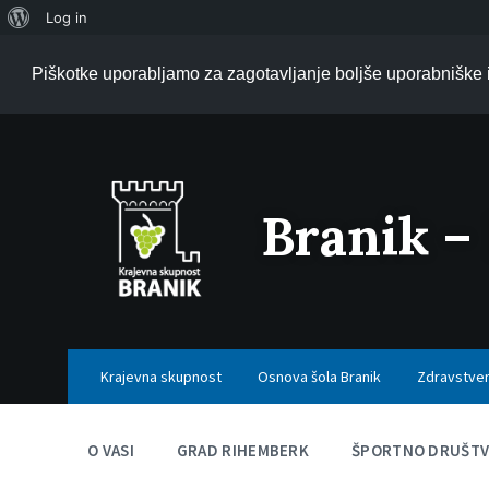
O
Log in
WordPressu
Piškotke uporabljamo za zagotavljanje boljše uporabniške i
Branik –
Krajevna skupnost
Osnova šola Branik
Zdravstve
O VASI
GRAD RIHEMBERK
ŠPORTNO DRUŠTV