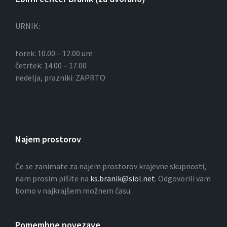
URNIK:
torek: 10.00 – 12.00 ure
četrtek: 14.00 – 17.00
nedelja, prazniki: ZAPRTO
Najem prostorov
Če se zanimate za najem prostorov krajevne skupnosti,
nam prosim pišite na
ks.branik@siol.net
. Odgovorili vam
bomo v najkrajšem možnem času.
Pomembne povezave