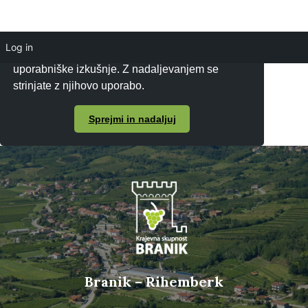
Log in
Piškotke uporabljamo za zagotavljanje boljše
uporabniške izkušnje. Z nadaljevanjem se
strinjate z njihovo uporabo.
Sprejmi in nadaljuj
Branik – Rihemberk