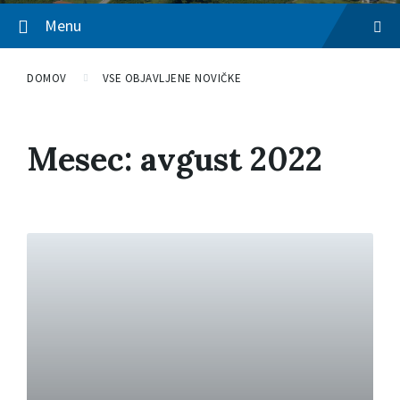
Menu
DOMOV
VSE OBJAVLJENE NOVIČKE
Mesec: avgust 2022
P
r
e
b
e
r
i
v
e
č