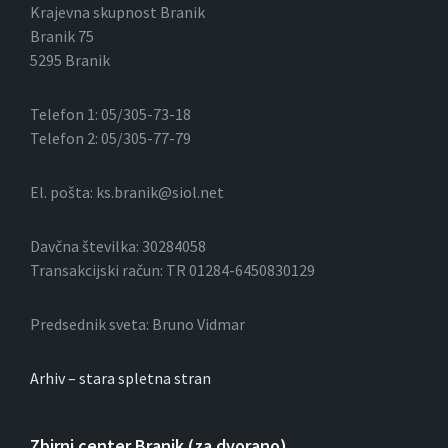
Krajevna skupnost Branik
Branik 75
5295 Branik
Telefon 1: 05/305-73-18
Telefon 2: 05/305-77-79
El. pošta: ks.branik@siol.net
Davčna številka: 30284058
Transakcijski račun: TR 01284-6450830129
Predsednik sveta: Bruno Vidmar
Arhiv – stara spletna stran
Zbirni center Branik (za dvorano)