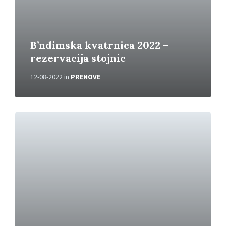
B’ndimska kvatrnica 2022 –
rezervacija stojnic
12-08-2022
in
PRENOVE
P
r
e
b
e
r
i
v
e
č