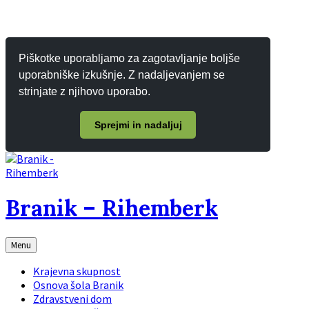
Piškotke uporabljamo za zagotavljanje boljše
uporabniške izkušnje. Z nadaljevanjem se
strinjate z njihovo uporabo.
Sprejmi in nadaljuj
Branik – Rihemberk
Menu
Krajevna skupnost
Osnova šola Branik
Zdravstveni dom