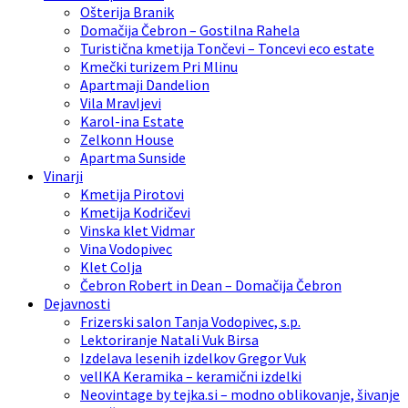
Ošterija Branik
Domačija Čebron – Gostilna Rahela
Turistična kmetija Tončevi – Toncevi eco estate
Kmečki turizem Pri Mlinu
Apartmaji Dandelion
Vila Mravljevi
Karol-ina Estate
Zelkonn House
Apartma Sunside
Vinarji
Kmetija Pirotovi
Kmetija Kodričevi
Vinska klet Vidmar
Vina Vodopivec
Klet Colja
Čebron Robert in Dean – Domačija Čebron
Dejavnosti
Frizerski salon Tanja Vodopivec, s.p.
Lektoriranje Natali Vuk Birsa
Izdelava lesenih izdelkov Gregor Vuk
velIKA Keramika – keramični izdelki
Neovintage by tejka.si – modno oblikovanje, šivanje