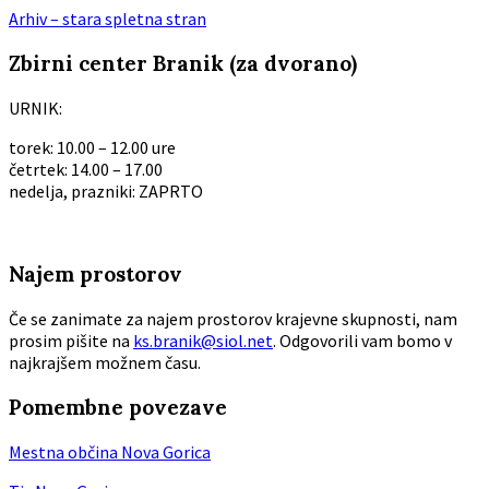
Arhiv – stara spletna stran
Zbirni center Branik (za dvorano)
URNIK:
torek: 10.00 – 12.00 ure
četrtek: 14.00 – 17.00
nedelja, prazniki: ZAPRTO
Najem prostorov
Če se zanimate za najem prostorov krajevne skupnosti, nam
prosim pišite na
ks.branik@siol.net
. Odgovorili vam bomo v
najkrajšem možnem času.
Pomembne povezave
Mestna občina Nova Gorica