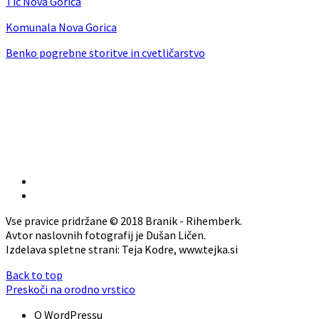
Tic Nova Gorica
Komunala Nova Gorica
Benko pogrebne storitve in cvetličarstvo
Vse pravice pridržane © 2018 Branik - Rihemberk.
Avtor naslovnih fotografij je Dušan Ličen.
Izdelava spletne strani: Teja Kodre, www.tejka.si
Back to top
Preskoči na orodno vrstico
O WordPressu