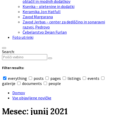
oblačil in modnih dodatkov
Ksenka – pletenine in dodatki
Keramika Jon Hatfull
Zavod Margarana
Zavod Jerbas – center za dediščino in sonaravni
razvoj, Pedrovo
Čebelarstvo Dejan Furlan
Foto utrinki
Search:
Filter results:
everything
posts
pages
listings
events
galerije
documents
people
Domov
Vse objavljene novičke
Mesec: junij 2021