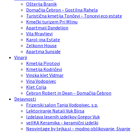
Ošterija Branik
Domačija Čebron – Gostilna Rahela
Turistična kmetija Tončevi – Toncevi eco estate
Kmečki turizem Pri Mlinu
Apartmaji Dandelion
Vila Mravljevi
Karol-ina Estate
Zelkonn House
Apartma Sunside
Vinarji
Kmetija Pirotovi
Kmetija Kodričevi
Vinska klet Vidmar
Vina Vodopivec
Klet Colja
Čebron Robert in Dean – Domačija Čebron
Dejavnosti
Frizerski salon Tanja Vodopivec, s.p.
Lektoriranje Natali Vuk Birsa
Izdelava lesenih izdelkov Gregor Vuk
velIKA Keramika – keramični izdelki
Neovintage by tejka.si – modno oblikovanje, šivanje