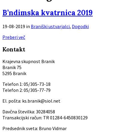
B’ndimska kvatrnica 2019
19-08-2019
in
Braniški ustvarjalci
,
Dogodki
Preberi več
Kontakt
Krajevna skupnost Branik
Branik 75
5295 Branik
Telefon 1: 05/305-73-18
Telefon 2: 05/305-77-79
El. pošta: ks.branik@siol.net
Davčna številka: 30284058
Transakcijski račun: TR 01284-6450830129
Predsednik sveta: Bruno Vidmar