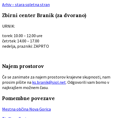
Arhiv – stara spletna stran
Zbirni center Branik (za dvorano)
URNIK:
torek: 10.00 – 12.00 ure
četrtek: 14.00 – 17.00
nedelja, prazniki: ZAPRTO
Najem prostorov
Če se zanimate za najem prostorov krajevne skupnosti, nam
prosim pišite na
ks.branik@siol.net
. Odgovorili vam bomo v
najkrajšem možnem času.
Pomembne povezave
Mestna občina Nova Gorica