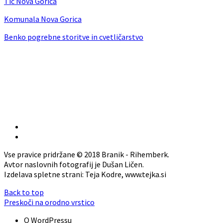
Tic Nova Gorica
Komunala Nova Gorica
Benko pogrebne storitve in cvetličarstvo
Vse pravice pridržane © 2018 Branik - Rihemberk.
Avtor naslovnih fotografij je Dušan Ličen.
Izdelava spletne strani: Teja Kodre, www.tejka.si
Back to top
Preskoči na orodno vrstico
O WordPressu