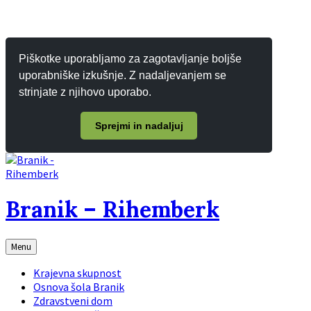
Piškotke uporabljamo za zagotavljanje boljše
uporabniške izkušnje. Z nadaljevanjem se
strinjate z njihovo uporabo.
Sprejmi in nadaljuj
Branik – Rihemberk
Menu
Krajevna skupnost
Osnova šola Branik
Zdravstveni dom