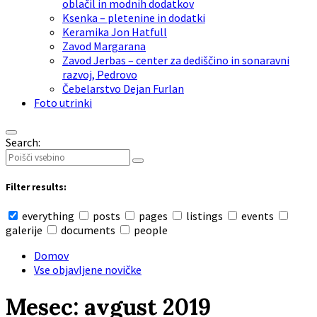
oblačil in modnih dodatkov
Ksenka – pletenine in dodatki
Keramika Jon Hatfull
Zavod Margarana
Zavod Jerbas – center za dediščino in sonaravni
razvoj, Pedrovo
Čebelarstvo Dejan Furlan
Foto utrinki
Search:
Filter results:
everything
posts
pages
listings
events
galerije
documents
people
Domov
Vse objavljene novičke
Mesec: avgust 2019